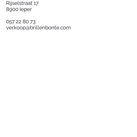
Rijselstraat 17
8900 Ieper
057 22 80 73
verkoop@brillenbonte.com
Lid worden?
Inschrijven
Volg ons