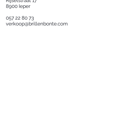
Rijselstraat 17
8900 Ieper
057 22 80 73
verkoop@brillenbonte.com
Lid worden?
Inschrijven
Volg ons